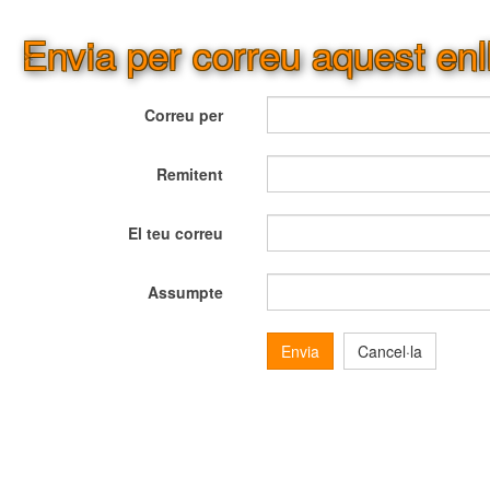
Envia per correu aquest enl
×
Correu per
Remitent
El teu correu
Assumpte
Envia
Cancel·la