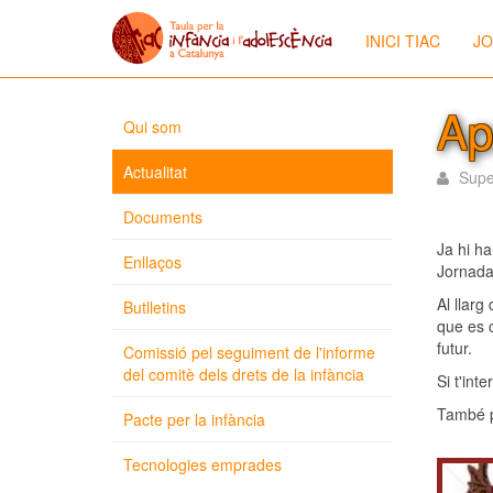
INICI TIAC
JO
Ap
Qui som
Actualitat
Supe
Documents
Ja hi ha
Enllaços
Jornada,
Al llarg
Butlletins
que es c
futur.
Comissió pel seguiment de l'informe
del comitè dels drets de la infància
Si t'int
També p
Pacte per la infància
Tecnologies emprades