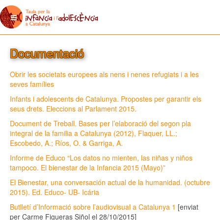
Documentació
Obrir les societats europees als nens i nenes refugiats i a les
seves famílies
Infants i adolescents de Catalunya. Propostes per garantir els
seus drets. Eleccions al Parlament 2015.
Document de Treball. Bases per l’elaboració del segon pla
integral de la familia a Catalunya (2012), Flaquer, LL.;
Escobedo, A.; Ríos, O. & Garriga, A.
Informe de Educo “Los datos no mienten, las niñas y niños
tampoco. El bienestar de la Infancia 2015 (Mayo)”
El Bienestar, una conversación actual de la humanidad. (octubre
2015). Ed. Educo- UB- Icária
Butlletí d’Informació sobre l’audiovisual a Catalunya 1
[enviat
per Carme Figueras Siñol el 28/10/2015]